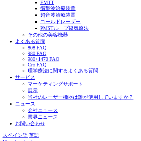
EMTT
衝撃波治療装置
超音波治療装置
コールドレーザー
PMSTループ磁気療法
その他の美容機器
よくある質問
808 FAQ
980 FAQ
980+1470 FAQ
Cro FAQ
理学療法に関するよくある質問
サービス
マーケティングサポート
展示
当社のレーザー機器は誰が使用していますか？
ニュース
会社ニュース
業界ニュース
お問い合わせ
スペイン語
英語