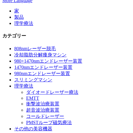
More Language
家
製品
理学療法
カテゴリー
808nmレーザー脱毛
冷却脂肪分解痩身マシン
980+1470nmエンドレーザー装置
1470nmエンドレーザー装置
980nmエンドレーザー装置
スリミングマシン
理学療法
ダイオードレーザー療法
EMTT
衝撃波治療装置
超音波治療装置
コールドレーザー
PMSTループ磁気療法
その他の美容機器