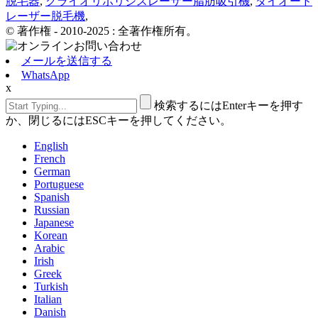
脱毛器
,
クライオリポリシスレーザー脂肪吸引機
,
ダイオード
レーザー脱毛機
,
© 著作権 - 2010-2025 : 全著作権所有。
メールを送信する
WhatsApp
x
検索するにはEnterキーを押す
か、閉じるにはESCキーを押してください。
English
French
German
Portuguese
Spanish
Russian
Japanese
Korean
Arabic
Irish
Greek
Turkish
Italian
Danish