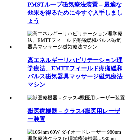
PMSTループ磁気療法装置 – 最適な
効果を得るために今すぐ入手しまし
ょう
高エネルギーリハビリテーション理
学療法、EMTTフィールド疼痛緩和
パルス磁気器具マッサージ磁気療法
マシン
獣医療機器 – クラス4獣医用レーザ
ー装置